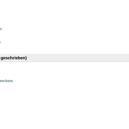
n
e
6 geschrieben)
unctions