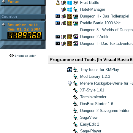
Forum
Fruit Battle
Hotel-Manager
Dungeon II - Das Rollenspiel
Counter
Paddle Battle 1000 Volt
Besucher seit
dem 01.12.2004:
Dungeon 3 - Worlds of Dungeo
Dungeon 2 Antik
Dungeon I - Das Textadventur
Shoutbox laden
Programme und Tools
(In Visual Basic 
Tray Icons for XMPlay
Mod Library 1.2.3
Mehere Rückgabe-Werte für F
XP-Style 1.01
Terminkalender
DosBox-Starter 1.6
Dungeon 2 Savegame-Editor
SagaView
EasyEdit 2
Saga-Player