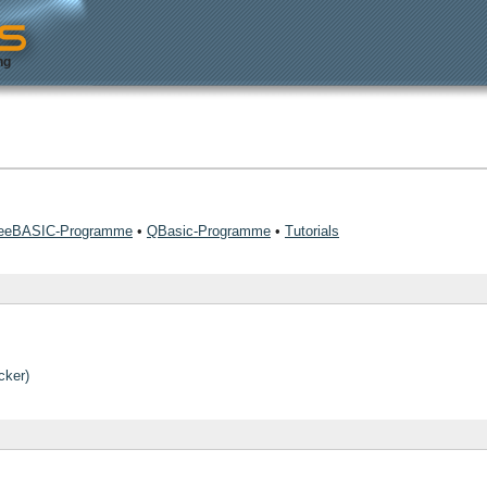
ng
eeBASIC-Programme
•
QBasic-Programme
•
Tutorials
ker)