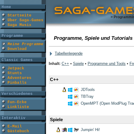
Home
Startseite
> Programmi
Über Saga-Games
Saga Musix
Programme
Programme, Spiele und Tutorials
Meine Programme
Download
Tabellenlegende
Classic Games
Inhalt:
C++
•
Spiele
•
Programme und Tools
•
Fr
Jetpack
Stunts
Adventures
C++
Pinballs
JDTools
Verschiedenes
TBTray
Fun-Ecke
OpenMPT (Open ModPlug Trac
Linkliste
Interaktiv
Spiele
E-Mail
Jumpin' Hi!
Gästebuch