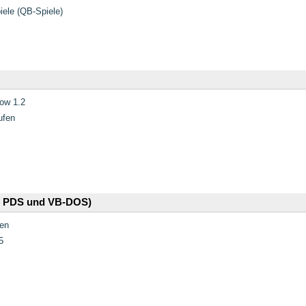
iele (QB-Spiele)
how 1.2
ufen
, PDS und VB-DOS)
en
5