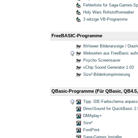
Fehlerliste für Saga-Games-Sp
Holy Wars Rohstoffverwalter
3 witzige VB-Programme
FreeBASIC-Programme
fbViewer Bilderanzeige / Dias
Webseiten aus FreeBasic aufr
Psycho Screensaver
vChip Sound Generator 1.03
Size²-Bilderkomprimierung
QBasic-Programme
(Für QBasic, QB4.5
Tipp: IDE-Farbschema anpass
DirectSound for QuickBasic 2.
DMAplay+
Size²
FontPrint
Saga-Games Installer