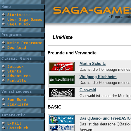
Home
Startseite
> Programmi
Über Saga-Games
Saga Musix
Programme
Linkliste
Meine Programme
Download
Freunde und Verwandte
Classic Games
Martin Schultz
Jetpack
Das ist die Homepage meines 
Stunts
Adventures
Wolfgang Kirchheim
Pinballs
Das ist die Homepage meines B
Glaswald
Verschiedenes
Glaswald ist eines der Musikp
Fun-Ecke
Linkliste
BASIC
Interaktiv
Das QBasic- und FreeBASI
E-Mail
Das ist das deutsche QBasic-
Gästebuch
Antwort!