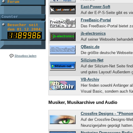
Forum
East-Power-Soft
Auf der E-P-S-Seite gibt es v
Counter
FreeBasic-Portal
Besucher seit
Das FreeBasic-Portal bietet z
dem 01.12.2004:
jb-electronics
Auf seiner Webseite behandel
QBasic.de
Die größte deutsche Webseite
Shoutbox laden
Silizium-Net
Auf der Silizium-Net Seite fi
und gutes Layout! Außerdem g
VB-Archiv
Hier finden sowohl Anfänger a
Visual Basic, sondern auch f
Musiker, Musikarchive und Audio
Crossfire Designs - "Phono
Auf der Crossfire-Designs-Webs
Neunzigerjahre geprägt hatten
Nectarine Demoscene Radio