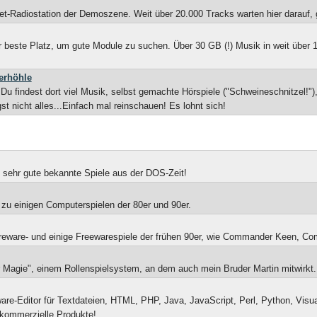
rnet-Radiostation der Demoszene. Weit über 20.000 Tracks warten hier darauf,
r beste Platz, um gute Module zu suchen. Über 30 GB (!) Musik in weit über 
erhöhle
 Du findest dort viel Musik, selbst gemachte Hörspiele ("Schweineschnitzel!"
t nicht alles...Einfach mal reinschauen! Es lohnt sich!
e sehr gute bekannte Spiele aus der DOS-Zeit!
 zu einigen Computerspielen der 80er und 90er.
hareware- und einige Freewarespiele der frühen 90er, wie Commander Keen, C
 Magie", einem Rollenspielsystem, an dem auch mein Bruder Martin mitwirkt. "
re-Editor für Textdateien, HTML, PHP, Java, JavaScript, Perl, Python, Visual 
e kommerzielle Produkte!