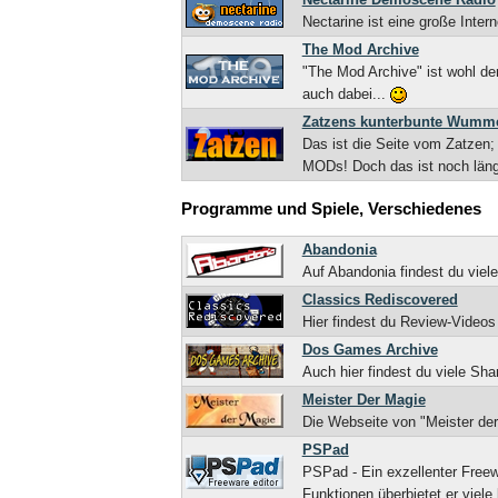
Nectarine ist eine große Inte
The Mod Archive
"The Mod Archive" ist wohl de
auch dabei...
Zatzens kunterbunte Wumm
Das ist die Seite vom Zatzen;
MODs! Doch das ist noch längs
Programme und Spiele, Verschiedenes
Abandonia
Auf Abandonia findest du viel
Classics Rediscovered
Hier findest du Review-Videos
Dos Games Archive
Auch hier findest du viele S
Meister Der Magie
Die Webseite von "Meister der
PSPad
PSPad - Ein exzellenter Freewa
Funktionen überbietet er viel