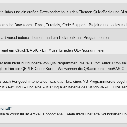
iele Infos und ein großes Downloadarchiv zu den Themen QuickBasic und Blit
ahlreiche Downloads, Tipps, Tutorials, Code-Snippets, Projekte und vieles 
t JB verschiedene Themen rund um Elektronik und Programmieren.
 rund um Q(uick)BASIC - Ein Muss für jeden QB-Programmierer!
ndet man nicht nur hunderte von QB-Programmen, die teils vom Autor Triton s
ibt's hier die QB-/FB-Coder-Karte - Wo wohnen die QBasic- und FreeBASIC 
ls auch Fortgeschrittene alles, was das Herz eines VB-Programmierers begehr
ür VB.Net und C# und eine Auflistung aller Befehle des Windows-API. Eine s
menal!"
eite könnt ihr im Artikel "Phonomenal!" viele Infos über alte Soundkarten un
.