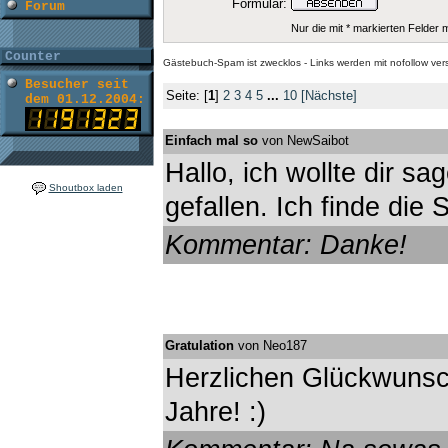
Formular:
Forum
Nur die mit * markierten Felder
Counter
Gästebuch-Spam ist zwecklos - Links werden mit nofollow ve
Besucher seit
Seite:
[
1
]
2
3
4
5
...
10
[Nächste]
dem 01.12.2004:
Einfach mal so
von NewSaibot
Hallo, ich wollte dir sa
Shoutbox laden
gefallen. Ich finde die 
Kommentar: Danke!
Gratulation
von Neo187
Herzlichen Glückwunsc
Jahre! :)