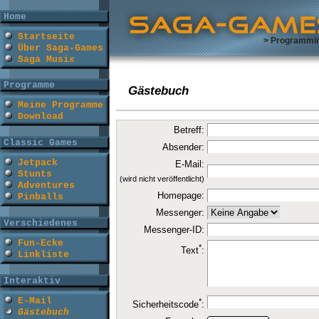
Home
Startseite
> Programmi
Über Saga-Games
Saga Musix
Programme
Gästebuch
Meine Programme
Download
Betreff:
Classic Games
Absender:
Jetpack
E-Mail:
Stunts
(wird nicht veröffentlicht)
Adventures
Homepage:
Pinballs
Messenger:
Verschiedenes
Messenger-ID:
Fun-Ecke
*
Text
:
Linkliste
Interaktiv
E-Mail
*
Sicherheitscode
:
Gästebuch