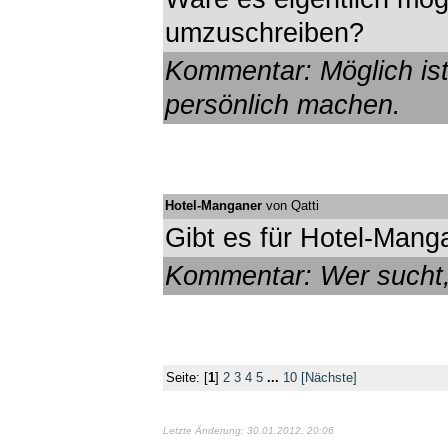
umzuschreiben?
Kommentar: Möglich ist 
persönlich machen.
Hotel-Manganer
von Qatti
Gibt es für Hotel-Man
Kommentar: Wer sucht, 
Seite:
[
1
]
2
3
4
5
...
10
[Nächste]
Letzte Änderung: 30.01.2012, 20:06