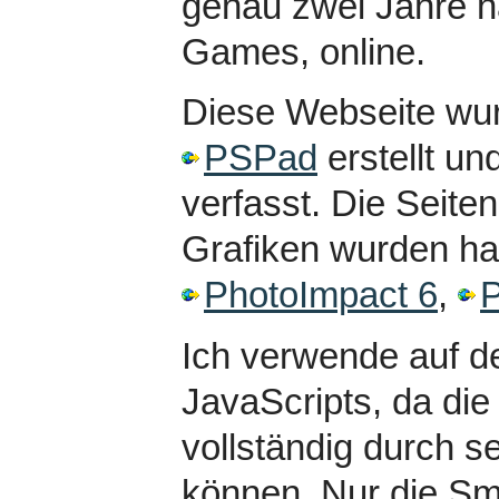
genau zwei Jahre 
Games, online.
Diese Webseite wur
PSPad
erstellt u
verfasst. Die Seite
Grafiken wurden h
PhotoImpact 6
,
P
Ich verwende auf d
JavaScripts, da die
vollständig durch s
können. Nur die Smi