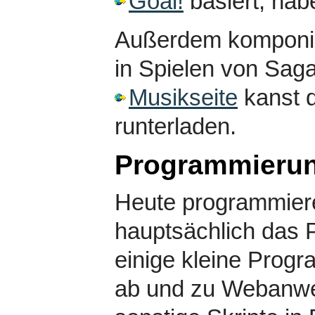
Goal!
basiert, hab
Außerdem komponier
in Spielen von Sag
Musikseite
kanst 
runterladen.
Programmieru
Heute programmiere
hauptsächlich das
einige kleine Progr
ab und zu Webanw