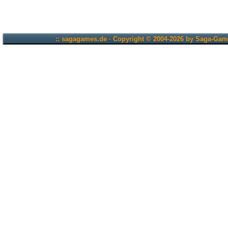
:: sagagames.de · Copyright © 2004-2026 by Saga-Game