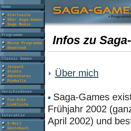
Home
Startseite
> Programmi
Über Saga-Games
Saga Musix
Programme
Infos zu Sag
Meine Programme
Download
Classic Games
Jetpack
Über mich
Stunts
Adventures
Pinballs
Verschiedenes
Saga-Games existi
Fun-Ecke
Linkliste
Frühjahr 2002 (gan
Interaktiv
April 2002) und bes
E-Mail
Gästebuch