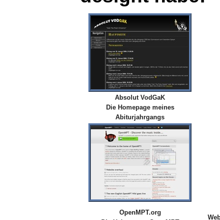
Absolut VodGaK
Die Homepage meines
Abiturjahrgangs
OpenMPT.org
Web