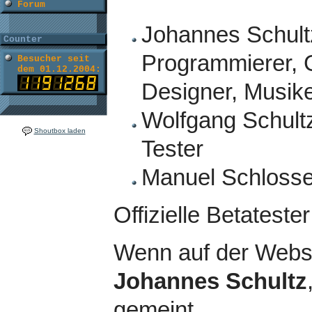
Forum
Johannes Schult
Counter
Programmierer, G
Besucher seit
dem 01.12.2004:
Designer, Musik
Wolfgang Schultz
Shoutbox laden
Tester
Manuel Schlosser
Offizielle Betateste
Wenn auf der Websei
Johannes Schultz
gemeint.