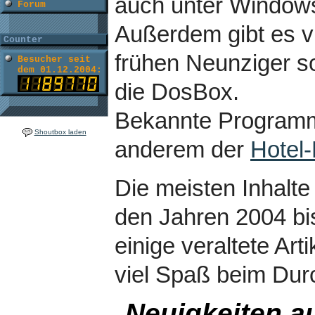
auch unter Window
Forum
Außerdem gibt es v
Counter
frühen Neunziger 
Besucher seit
dem 01.12.2004:
die DosBox.
Bekannte Programm
Shoutbox laden
anderem der
Hotel
Die meisten Inhalte
den Jahren 2004 bis
einige veraltete Art
viel Spaß beim Dur
Neuigkeiten a