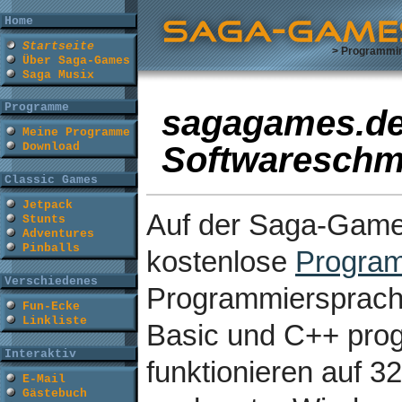
Home
Startseite
> Programmi
Über Saga-Games
Saga Musix
Programme
sagagames.de
Meine Programme
Softwareschm
Download
Classic Games
Jetpack
Auf der Saga-Games
Stunts
Adventures
Pinballs
kostenlose
Program
Verschiedenes
Programmiersprach
Fun-Ecke
Linkliste
Basic und C++ pro
Interaktiv
funktionieren auf 3
E-Mail
Gästebuch