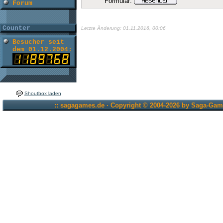
Formular:
Forum
Counter
Letzte Änderung: 01.11.2016, 00:06
Besucher seit
dem 01.12.2004:
Shoutbox laden
:: sagagames.de · Copyright © 2004-2026 by Saga-Game