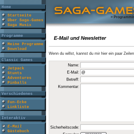
Home
Startseite
> Programmi
Über Saga-Games
Saga Musix
Programme
E-Mail und Newsletter
Meine Programme
Download
Wenn du willst, kannst du mir hier ein paar Zeile
Classic Games
Name:
Jetpack
E-Mail:
Stunts
Adventures
Betreff:
Pinballs
Kommentar:
Verschiedenes
Fun-Ecke
Linkliste
Interaktiv
E-Mail
Sicherheitscode:
Gästebuch