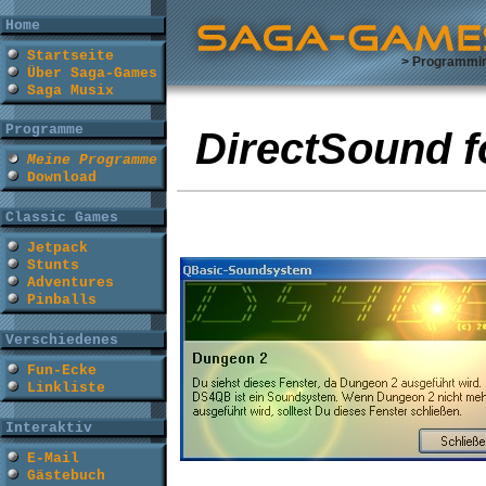
Home
Startseite
> Programmi
Über Saga-Games
Saga Musix
Programme
DirectSound f
Meine Programme
Download
Classic Games
Jetpack
Stunts
Adventures
Pinballs
Verschiedenes
Fun-Ecke
Linkliste
Interaktiv
E-Mail
Gästebuch