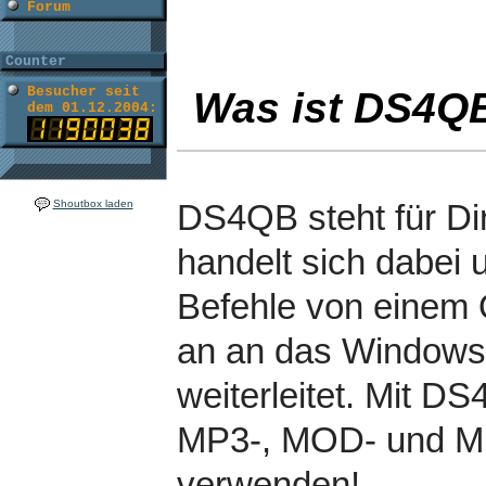
Forum
Counter
Besucher seit
Was ist DS4Q
dem 01.12.2004:
Shoutbox laden
DS4QB steht für Di
handelt sich dabei
Befehle von einem
an an das Windows
weiterleitet. Mit 
MP3-, MOD- und M
verwenden!