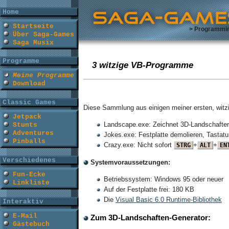
Home
Startseite
> Programmi
Über Saga-Games
Saga Musix
Programme
3 witzige VB-Programme
Meine Programme
Download
Classic Games
Diese Sammlung aus einigen meiner ersten, witz
Jetpack
Landscape.exe: Zeichnet 3D-Landschaften m
Stunts
Adventures
Jokes.exe: Festplatte demolieren, Tastat
Pinballs
Crazy.exe: Nicht sofort
+
+
STRG
ALT
EN
Verschiedenes
Systemvoraussetzungen:
Fun-Ecke
Betriebssystem: Windows 95 oder neuer
Linkliste
Auf der Festplatte frei: 180 KB
Die
Visual Basic 6.0 Runtime-Bibliothek
Interaktiv
E-Mail
Zum 3D-Landschaften-Generator:
Gästebuch