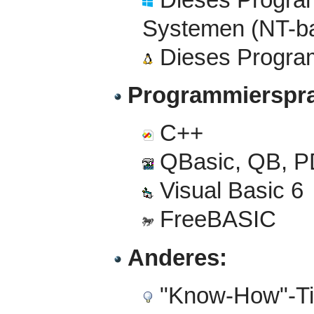
Systemen (NT-ba
Dieses Program
Programmierspr
C++
QBasic, QB, P
Visual Basic 6
FreeBASIC
Anderes:
"Know-How"-T