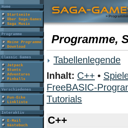
Home
Startseite
> Programmi
Über Saga-Games
Saga Musix
Programme
Programme, Sp
Meine Programme
Download
Tabellenlegende
Classic Games
Jetpack
Stunts
Inhalt:
C++
•
Spiel
Adventures
Pinballs
FreeBASIC-Progr
Verschiedenes
Tutorials
Fun-Ecke
Linkliste
Interaktiv
C++
E-Mail
Gästebuch