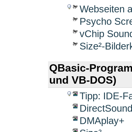
Webseiten a
Psycho Scr
vChip Sound
Size²-Bilde
QBasic-Progra
und VB-DOS)
Tipp: IDE-
DirectSound
DMAplay+