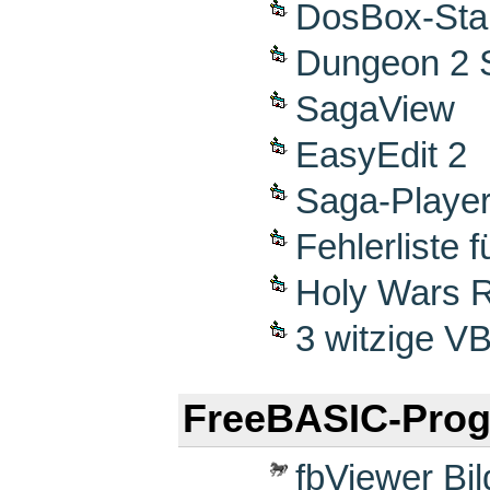
DosBox-Star
Dungeon 2 
SagaView
EasyEdit 2
Saga-Playe
Fehlerliste
Holy Wars R
3 witzige 
FreeBASIC-Pro
fbViewer Bi