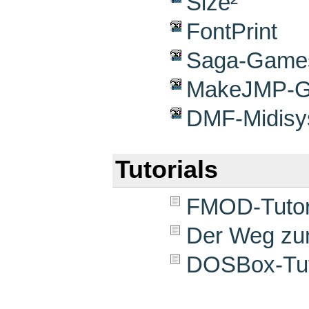
Size²
FontPrint
Saga-Games 
MakeJMP-Gr
DMF-Midisy
Tutorials
FMOD-Tutori
Der Weg zum
DOSBox-Tut