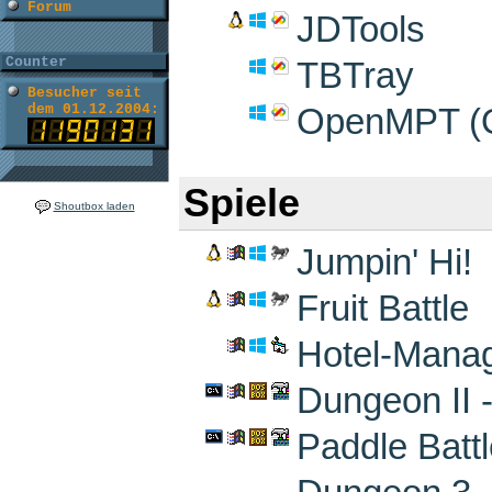
Forum
JDTools
Counter
TBTray
Besucher seit
dem 01.12.2004:
OpenMPT (O
Spiele
Shoutbox laden
Jumpin' Hi!
Fruit Battle
Hotel-Mana
Dungeon II -
Paddle Battl