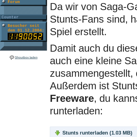
Forum
Da wir von Saga-
Stunts-Fans sind, h
Counter
Besucher seit
Spiel erstellt.
dem 01.12.2004:
Damit auch du dies
auch eine kleine 
Shoutbox laden
zusammengestellt, 
Außerdem ist Stunts 
Freeware
, du kanns
runterladen:
Stunts runterladen (1.03 MB)