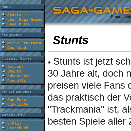
Home
Startseite
> Programmi
Über Saga-Games
Saga Musix
Programme
Stunts
Meine Programme
Download
Stunts ist jetzt sc
Classic Games
Jetpack
30 Jahre alt, doch
Stunts
Adventures
Pinballs
preisen viele Fans 
Verschiedenes
das praktisch der 
Fun-Ecke
Linkliste
"Trackmania" ist, al
Interaktiv
besten Spiele aller 
E-Mail
Gästebuch