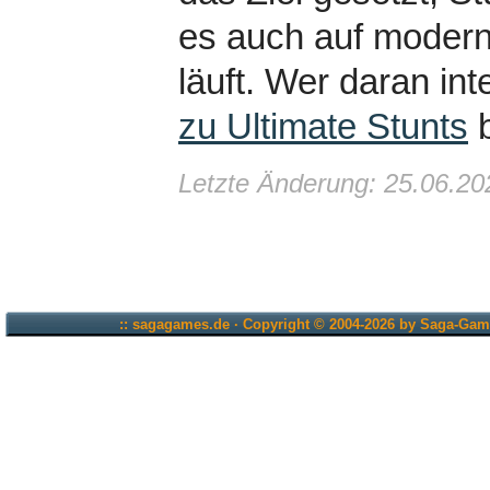
es auch auf moder
läuft. Wer daran int
zu Ultimate Stunts
b
Letzte Änderung: 25.06.20
:: sagagames.de · Copyright © 2004-2026 by Saga-Game