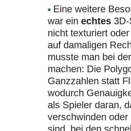
Eine weitere Beson
war ein
echtes
3D-S
nicht texturiert ode
auf damaligen Rechn
musste man bei der 
machen: Die Polygo
Ganzzahlen statt F
wodurch Genauigkei
als Spieler daran, 
verschwinden oder 
sind, bei den schnel