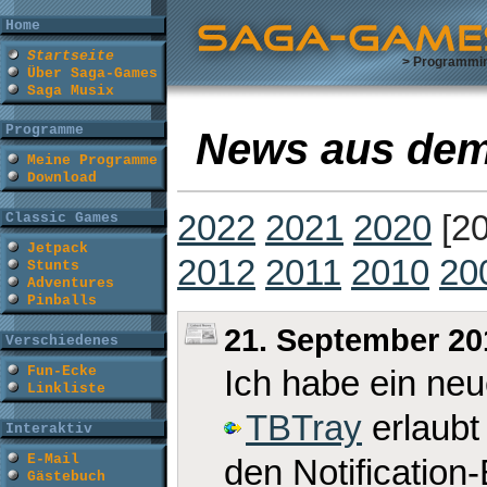
Home
Startseite
> Programmi
Über Saga-Games
Saga Musix
Programme
News aus dem
Meine Programme
Download
2022
2021
2020
[2
Classic Games
Jetpack
2012
2011
2010
20
Stunts
Adventures
Pinballs
21. September 20
Verschiedenes
Fun-Ecke
Ich habe ein neu
Linkliste
TBTray
erlaubt
Interaktiv
E-Mail
den Notificatio
Gästebuch