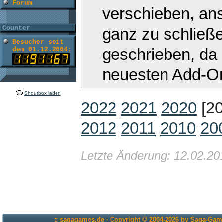
Forum
verschieben, ans
Counter
ganz zu schließ
Besucher seit
geschrieben, da 
dem 01.12.2004:
neuesten Add-On-
Shoutbox laden
2022
2021
2020
[2
2012
2011
2010
20
Letzte Änderung: 12.02.20
:: sagagames.de · Copyright © 2004-2026 by Saga-Game