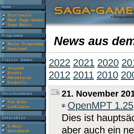
Home
Startseite
> Programmi
Über Saga-Games
Saga Musix
Programme
News aus dem
Meine Programme
Download
2022
2021
2020
20
Classic Games
Jetpack
2012
2011
2010
20
Stunts
Adventures
Pinballs
21. November 20
Verschiedenes
Fun-Ecke
OpenMPT 1.25
Linkliste
Dies ist hauptsä
Interaktiv
E-Mail
aber auch ein n
Gästebuch