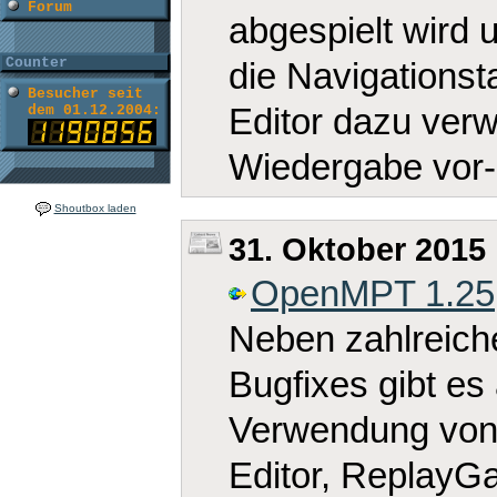
Forum
abgespielt wird 
Counter
die Navigationst
Besucher seit
Editor dazu ver
dem 01.12.2004:
Wiedergabe vor-
Shoutbox laden
31. Oktober 2015
OpenMPT 1.25
Neben zahlreich
Bugfixes gibt es
Verwendung von 
Editor, ReplayGa