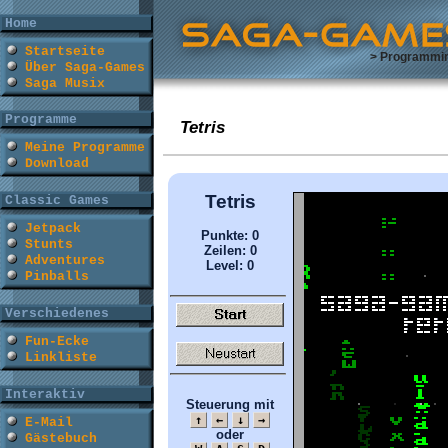
Home
Startseite
> Programmi
Über Saga-Games
Saga Musix
Programme
Tetris
Meine Programme
Download
Classic Games
Jetpack
Stunts
Adventures
Pinballs
Verschiedenes
Fun-Ecke
Linkliste
Interaktiv
E-Mail
Gästebuch