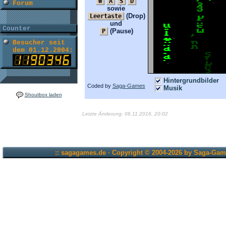
Forum
Counter
Besucher seit
dem 01.12.2004:
Shoutbox laden
Letzte Änderung: 06.11.2016, 20:02
:: sagagames.de · Copyright © 2004-2026 by Saga-Game