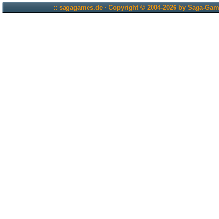
:: sagagames.de · Copyright © 2004-2026 by Saga-Game