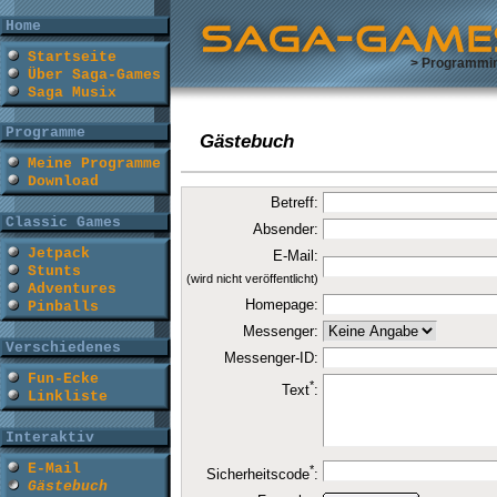
Home
Startseite
> Programmi
Über Saga-Games
Saga Musix
Programme
Gästebuch
Meine Programme
Download
Betreff:
Classic Games
Absender:
Jetpack
E-Mail:
Stunts
(wird nicht veröffentlicht)
Adventures
Homepage:
Pinballs
Messenger:
Verschiedenes
Messenger-ID:
Fun-Ecke
*
Text
:
Linkliste
Interaktiv
E-Mail
*
Sicherheitscode
:
Gästebuch