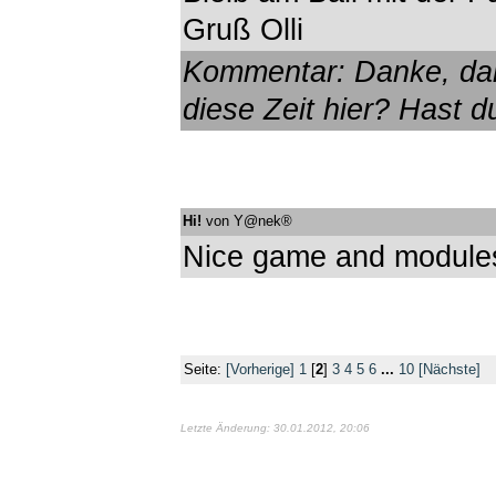
Gruß Olli
Kommentar: Danke, da
diese Zeit hier? Hast 
Hi!
von Y@nek®
Nice game and modules 
Seite:
[Vorherige]
1
[
2
]
3
4
5
6
...
10
[Nächste]
Letzte Änderung: 30.01.2012, 20:06