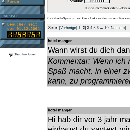
Formular:
Forum
Nur die mit * markierten Felder
Counter
Gästebuch-Spam ist zwecklos - Links werden mit nofollow ve
Besucher seit
Seite:
[Vorherige]
1
[
2
]
3
4
5
6
...
10
[Nächste]
dem 01.12.2004:
hotel manger
Wann wirst du dich dan
Shoutbox laden
Kommentar: Wenn ich 
Spaß macht, in einer zw
kann, zu programmieren.
hotel manger
Hi hab dir vor 3 jahr m
einbaust du sagtest m