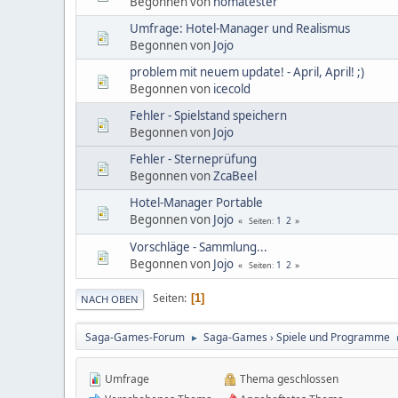
Begonnen von
homatester
Umfrage: Hotel-Manager und Realismus
Begonnen von
Jojo
problem mit neuem update! - April, April! ;)
Begonnen von
icecold
Fehler - Spielstand speichern
Begonnen von
Jojo
Fehler - Sterneprüfung
Begonnen von
ZcaBeel
Hotel-Manager Portable
Begonnen von
Jojo
1
2
Seiten
Vorschläge - Sammlung...
Begonnen von
Jojo
1
2
Seiten
Seiten
1
NACH OBEN
Saga-Games-Forum
Saga-Games › Spiele und Programme
►
Umfrage
Thema geschlossen