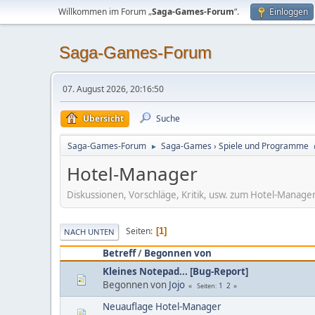
Willkommen im Forum „
Saga-Games-Forum
“.
Einloggen
Saga-Games-Forum
07. August 2026, 20:16:50
Übersicht
Suche
Saga-Games-Forum
Saga-Games › Spiele und Programme
►
Hotel-Manager
Diskussionen, Vorschläge, Kritik, usw. zum Hotel-Manage
Seiten
1
NACH UNTEN
Betreff
/
Begonnen von
Kleines Notepad... [Bug-Report]
Begonnen von
Jojo
1
2
Seiten
Neuauflage Hotel-Manager