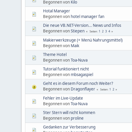
Begonnen von
Kilo
Hotal Manager
Begonnen von
hotel manager fan
Die neue VB.NET-Version... News und Infos
Begonnen von
Stiepen
1
2
3
4
Seiten
Makierwerkzeuge (+ Menü Nahrungsmittel)
Begonnen von
Maik
Theme Hotel
Begonnen von
Toa-Nuva
Tutorial funktioniert nicht
Begonnen von
mbsagaspiel
Geht es in diesem Forum noch Weiter?
Begonnen von
Dragonflayer
1
2
Seiten
Fehler im Live-Update
Begonnen von
Toa-Nuva
5ter Stern will nicht kommen
Begonnen von
proline
Gedanken zur Verbesserung