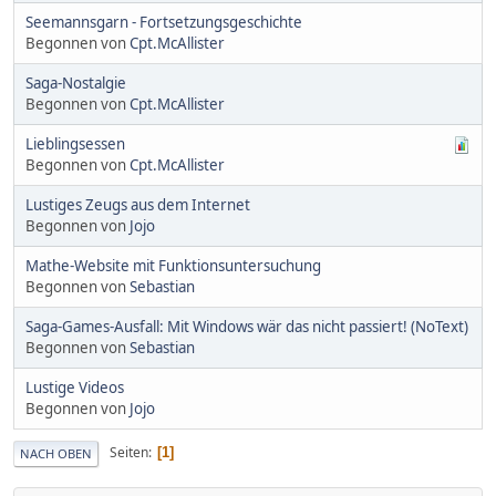
Seemannsgarn - Fortsetzungsgeschichte
Begonnen von
Cpt.McAllister
Saga-Nostalgie
Begonnen von
Cpt.McAllister
Lieblingsessen
Begonnen von
Cpt.McAllister
Lustiges Zeugs aus dem Internet
Begonnen von
Jojo
Mathe-Website mit Funktionsuntersuchung
Begonnen von
Sebastian
Saga-Games-Ausfall: Mit Windows wär das nicht passiert! (NoText)
Begonnen von
Sebastian
Lustige Videos
Begonnen von
Jojo
Seiten
1
NACH OBEN