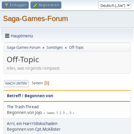
Einloggen
Registrieren
Saga-Games-Forum
Hauptmenü
Saga-Games-Forum
Sonstiges
Off-Topic
►
►
Off-Topic
Alles, was nirgends reinpasst.
Seiten
1
NACH UNTEN
Betreff
/
Begonnen von
The Trash-Thread
Begonnen von
Jojo
1
2
3
...
5
Seiten
Arrr, ein Harrrtdiskschaden
Begonnen von
Cpt.McAllister